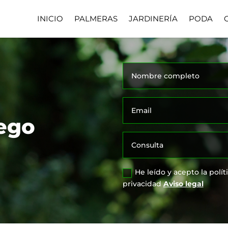
INICIO
PALMERAS
JARDINERÍA
PODA
iego
He leído y acepto la polít
privacidad
Aviso legal